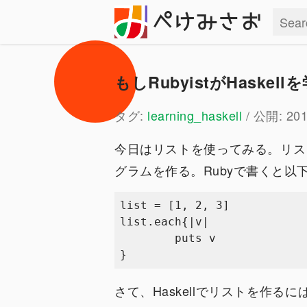
ぺけみさお
もしRubyistがHaskel
タグ:
learning_haskell
/ 公開: 201
今日はリストを使ってみる。リス
グラムを作る。Rubyで書くと以
list = [1, 2, 3]

list.each{|v|

	puts v

さて、Haskellでリストを作るに