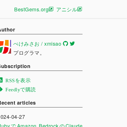
BestGems.org
アニシル
Author
ぺけみさお / xmisao
プログラマ。
Subscription
RSSを表示
Feedlyで購読
Recent articles
2024-04-27
RubyでAmazon BedrockのClaude