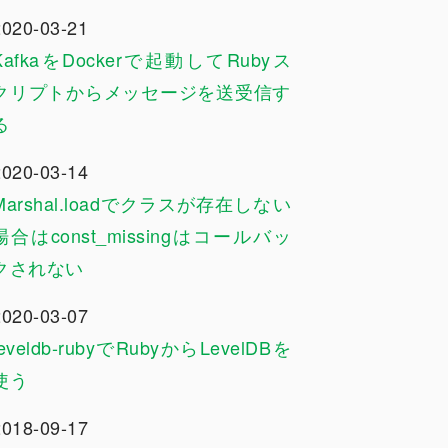
2020-03-21
KafkaをDockerで起動してRubyス
クリプトからメッセージを送受信す
る
2020-03-14
Marshal.loadでクラスが存在しない
場合はconst_missingはコールバッ
クされない
2020-03-07
leveldb-rubyでRubyからLevelDBを
使う
2018-09-17