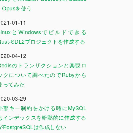
3 Opusを使う
2021-01-11
LinuxとWindowsでビルドできる
Rust-SDL2プロジェクトを作成する
2020-04-12
Redisのトランザクションと楽観ロ
ックについて調べたのでRubyから
使ってみた
2020-03-29
外部キー制約をかける時にMySQL
はインデックスを暗黙的に作成する
がPostgreSQLは作成しない