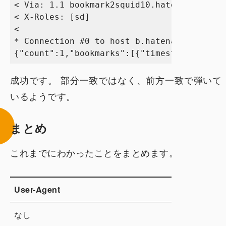
< Via: 1.1 bookmark2squid10.hatena.ne.jp:8
< X-Roles: [sd]

< 

* Connection #0 to host b.hatena.ne.jp lef
成功です。 部分一致ではなく、前方一致で弾いて
いるようです。
まとめ
これまでにわかったことをまとめます。
User-Agent
結
なし
失