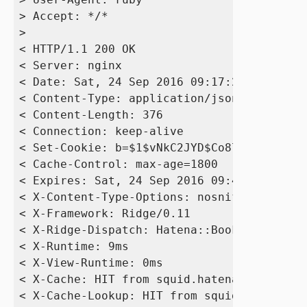
> Accept: */*

> 

< HTTP/1.1 200 OK

< Server: nginx

< Date: Sat, 24 Sep 2016 09:17:20 GMT

< Content-Type: application/json; charset=
< Content-Length: 376

< Connection: keep-alive

< Set-Cookie: b=$1$vNkC2JYD$Co87nKnGnqETWA
< Cache-Control: max-age=1800

< Expires: Sat, 24 Sep 2016 09:41:38 GMT

< X-Content-Type-Options: nosniff

< X-Framework: Ridge/0.11

< X-Ridge-Dispatch: Hatena::Bookmark::Engi
< X-Runtime: 9ms

< X-View-Runtime: 0ms

< X-Cache: HIT from squid.hatena.ne.jp

< X-Cache-Lookup: HIT from squid.hatena.ne