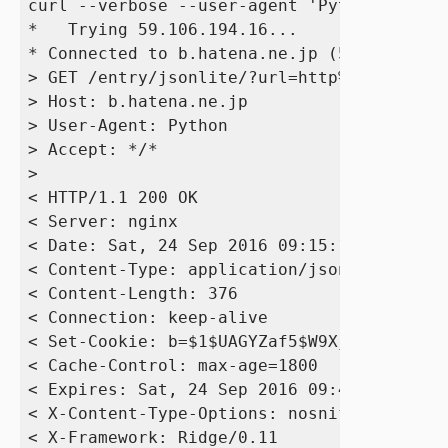
curl --verbose --user-agent 'Python' http:
*   Trying 59.106.194.16...

* Connected to b.hatena.ne.jp (59.106.194.
> GET /entry/jsonlite/?url=http%3A%2F%2Fww
> Host: b.hatena.ne.jp

> User-Agent: Python

> Accept: */*

> 

< HTTP/1.1 200 OK

< Server: nginx

< Date: Sat, 24 Sep 2016 09:15:13 GMT

< Content-Type: application/json; charset=
< Content-Length: 376

< Connection: keep-alive

< Set-Cookie: b=$1$UAGYZaf5$W9Xj7PmyFPgVEo
< Cache-Control: max-age=1800

< Expires: Sat, 24 Sep 2016 09:41:38 GMT

< X-Content-Type-Options: nosniff

< X-Framework: Ridge/0.11
