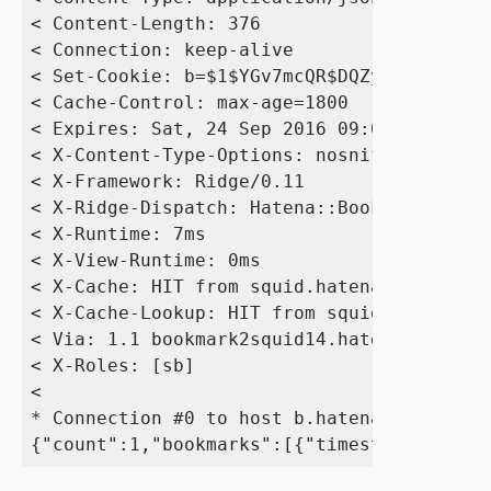
< Content-Length: 376

< Connection: keep-alive

< Set-Cookie: b=$1$YGv7mcQR$DQZybhcQrFFmU0
< Cache-Control: max-age=1800

< Expires: Sat, 24 Sep 2016 09:02:15 GMT

< X-Content-Type-Options: nosniff

< X-Framework: Ridge/0.11

< X-Ridge-Dispatch: Hatena::Bookmark::Engi
< X-Runtime: 7ms

< X-View-Runtime: 0ms

< X-Cache: HIT from squid.hatena.ne.jp

< X-Cache-Lookup: HIT from squid.hatena.ne
< Via: 1.1 bookmark2squid14.hatena.ne.jp:8
< X-Roles: [sb]

< 

* Connection #0 to host b.hatena.ne.jp lef