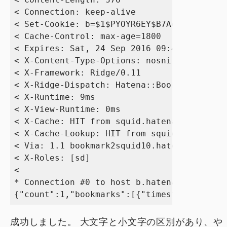
< Connection: keep-alive

< Set-Cookie: b=$1$PYOYR6EY$B7AdwIQa5p6xsI
< Cache-Control: max-age=1800

< Expires: Sat, 24 Sep 2016 09:41:38 GMT

< X-Content-Type-Options: nosniff

< X-Framework: Ridge/0.11

< X-Ridge-Dispatch: Hatena::Bookmark::Engi
< X-Runtime: 9ms

< X-View-Runtime: 0ms

< X-Cache: HIT from squid.hatena.ne.jp

< X-Cache-Lookup: HIT from squid.hatena.ne
< Via: 1.1 bookmark2squid10.hatena.ne.jp:8
< X-Roles: [sd]

< 

* Connection #0 to host b.hatena.ne.jp lef
成功しました。 大文字と小文字の区別があり、や