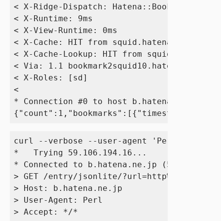
< X-Ridge-Dispatch: Hatena::Bookmark::Engi
< X-Runtime: 9ms

< X-View-Runtime: 0ms

< X-Cache: HIT from squid.hatena.ne.jp

< X-Cache-Lookup: HIT from squid.hatena.ne
< Via: 1.1 bookmark2squid10.hatena.ne.jp:8
< X-Roles: [sd]

< 

* Connection #0 to host b.hatena.ne.jp lef
curl --verbose --user-agent 'Perl' http://
*   Trying 59.106.194.16...

* Connected to b.hatena.ne.jp (59.106.194.
> GET /entry/jsonlite/?url=http%3A%2F%2Fww
> Host: b.hatena.ne.jp

> User-Agent: Perl

> Accept: */*
