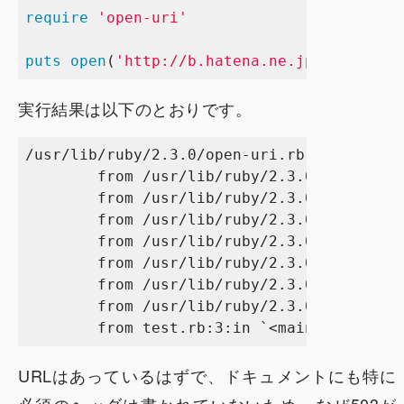
require
'open-uri'
puts
open
(
'http://b.hatena.ne.jp/entry/jso
実行結果は以下のとおりです。
/usr/lib/ruby/2.3.0/open-uri.rb:359:in `op
        from /usr/lib/ruby/2.3.0/open-uri.
        from /usr/lib/ruby/2.3.0/open-uri.
        from /usr/lib/ruby/2.3.0/open-uri.
        from /usr/lib/ruby/2.3.0/open-uri.
        from /usr/lib/ruby/2.3.0/open-uri.
        from /usr/lib/ruby/2.3.0/open-uri.
        from /usr/lib/ruby/2.3.0/open-uri.
URLはあっているはずで、ドキュメントにも特に