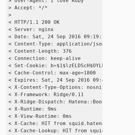
> User-Agent: I love Ruby

> Accept: */*

> 

< HTTP/1.1 200 OK

< Server: nginx

< Date: Sat, 24 Sep 2016 09:19:39 GMT

< Content-Type: application/json; charset=
< Content-Length: 376

< Connection: keep-alive

< Set-Cookie: b=$1$lzELDScH$OYLKvbUBCzb.KL
< Cache-Control: max-age=1800

< Expires: Sat, 24 Sep 2016 09:41:38 GMT

< X-Content-Type-Options: nosniff

< X-Framework: Ridge/0.11

< X-Ridge-Dispatch: Hatena::Bookmark::Engi
< X-Runtime: 9ms

< X-View-Runtime: 0ms

< X-Cache: HIT from squid.hatena.ne.jp

< X-Cache-Lookup: HIT from squid.hatena.ne