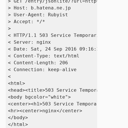
> GET /entry/jsonlite/?url=http%3A%2F%2Fww
> Host: b.hatena.ne.jp

> User-Agent: Rubyist

> Accept: */*

> 

< HTTP/1.1 503 Service Temporarily Unavail
< Server: nginx

< Date: Sat, 24 Sep 2016 09:16:30 GMT

< Content-Type: text/html

< Content-Length: 206

< Connection: keep-alive

< 

<html>

<head><title>503 Service Temporarily Unava
<body bgcolor="white">

<center><h1>503 Service Temporarily Unavai
<hr><center>nginx</center>

</body>

</html>
