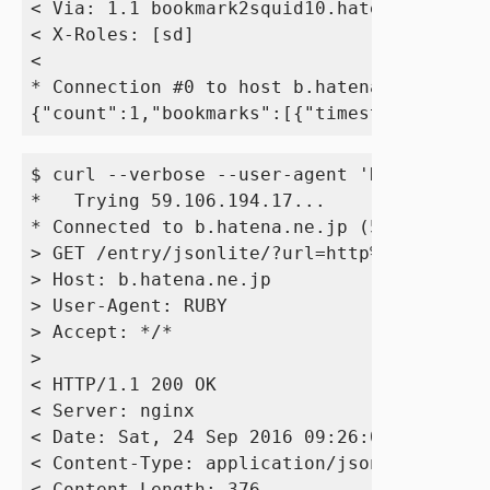
< Via: 1.1 bookmark2squid10.hatena.ne.jp:8
< X-Roles: [sd]

< 

* Connection #0 to host b.hatena.ne.jp lef
$ curl --verbose --user-agent 'RUBY' http:
*   Trying 59.106.194.17...

* Connected to b.hatena.ne.jp (59.106.194.
> GET /entry/jsonlite/?url=http%3A%2F%2Fww
> Host: b.hatena.ne.jp

> User-Agent: RUBY

> Accept: */*

> 

< HTTP/1.1 200 OK

< Server: nginx

< Date: Sat, 24 Sep 2016 09:26:02 GMT

< Content-Type: application/json; charset=
< Content-Length: 376
