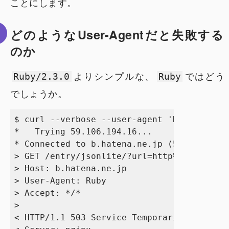
ことにします。
どのようなUser-Agentだと失敗する
のか
よりシンプルな、
ではどう
Ruby/2.3.0
Ruby
でしょうか。
$ curl --verbose --user-agent 'Ruby' http:
*   Trying 59.106.194.16...

* Connected to b.hatena.ne.jp (59.106.194.
> GET /entry/jsonlite/?url=http%3A%2F%2Fww
> Host: b.hatena.ne.jp

> User-Agent: Ruby

> Accept: */*

> 

< HTTP/1.1 503 Service Temporarily Unavail