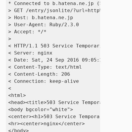
* Connected to b.hatena.ne.jp (59.106.194.
> GET /entry/jsonlite/?url=http%3A%2F%2Fww
> Host: b.hatena.ne.jp

> User-Agent: Ruby/2.3.0

> Accept: */*

> 

< HTTP/1.1 503 Service Temporarily Unavail
< Server: nginx

< Date: Sat, 24 Sep 2016 09:05:28 GMT

< Content-Type: text/html

< Content-Length: 206

< Connection: keep-alive

< 

<html>

<head><title>503 Service Temporarily Unava
<body bgcolor="white">

<center><h1>503 Service Temporarily Unavai
<hr><center>nginx</center>

</body>
