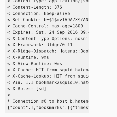
< Content-Type: application/json; charset=
< Content-Length: 376

< Connection: keep-alive

< Set-Cookie: b=$1$mv1V9A7X$/ANkbiveBGedQc
< Cache-Control: max-age=1800

< Expires: Sat, 24 Sep 2016 09:41:38 GMT

< X-Content-Type-Options: nosniff

< X-Framework: Ridge/0.11

< X-Ridge-Dispatch: Hatena::Bookmark::Engi
< X-Runtime: 9ms

< X-View-Runtime: 0ms

< X-Cache: HIT from squid.hatena.ne.jp

< X-Cache-Lookup: HIT from squid.hatena.ne
< Via: 1.1 bookmark2squid10.hatena.ne.jp:8
< X-Roles: [sd]

< 

* Connection #0 to host b.hatena.ne.jp lef