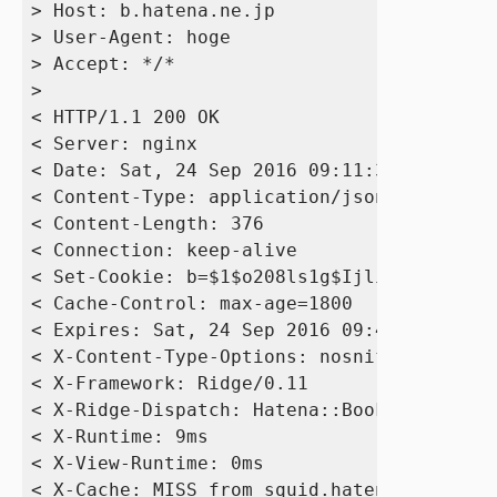
> Host: b.hatena.ne.jp

> User-Agent: hoge

> Accept: */*

> 

< HTTP/1.1 200 OK

< Server: nginx

< Date: Sat, 24 Sep 2016 09:11:38 GMT

< Content-Type: application/json; charset=
< Content-Length: 376

< Connection: keep-alive

< Set-Cookie: b=$1$o208ls1g$IjliG7R0Cqs4/Z
< Cache-Control: max-age=1800

< Expires: Sat, 24 Sep 2016 09:41:38 GMT

< X-Content-Type-Options: nosniff

< X-Framework: Ridge/0.11

< X-Ridge-Dispatch: Hatena::Bookmark::Engi
< X-Runtime: 9ms

< X-View-Runtime: 0ms

< X-Cache: MISS from squid.hatena.ne.jp
