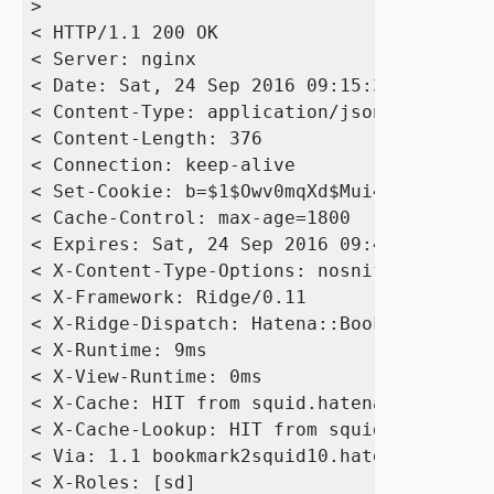
> 

< HTTP/1.1 200 OK

< Server: nginx

< Date: Sat, 24 Sep 2016 09:15:36 GMT

< Content-Type: application/json; charset=
< Content-Length: 376

< Connection: keep-alive

< Set-Cookie: b=$1$Owv0mqXd$Mui4YgnnD97RjZ
< Cache-Control: max-age=1800

< Expires: Sat, 24 Sep 2016 09:41:38 GMT

< X-Content-Type-Options: nosniff

< X-Framework: Ridge/0.11

< X-Ridge-Dispatch: Hatena::Bookmark::Engi
< X-Runtime: 9ms

< X-View-Runtime: 0ms

< X-Cache: HIT from squid.hatena.ne.jp

< X-Cache-Lookup: HIT from squid.hatena.ne
< Via: 1.1 bookmark2squid10.hatena.ne.jp:8
< X-Roles: [sd]
