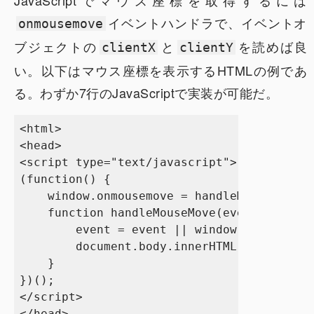
JavaScriptでマウス座標を取得するには
イベントハンドラで、イベントオ
onmousemove
ブジェクトの
と
を読めば良
clientX
clientY
い。以下はマウス座標を表示するHTMLの例であ
る。わずか7行のJavaScriptで実装が可能だ。
<html>

<head>

<script type="text/javascript">

(function() {

    window.onmousemove = handleMouseMove;

    function handleMouseMove(event) {

        event = event || window.event; //
        document.body.innerHTML = event.cl
    }

})();

</script>

</head>
