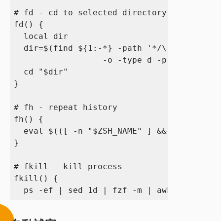
# fd - cd to selected directory

fd() {

  local dir

  dir=$(find ${1:-*} -path '*/\.*' -prune 
                  -o -type d -print 2> /de
  cd "$dir"

}

# fh - repeat history

fh() {

  eval $(([ -n "$ZSH_NAME" ] && fc -l 1 ||
}

# fkill - kill process

fkill() {
