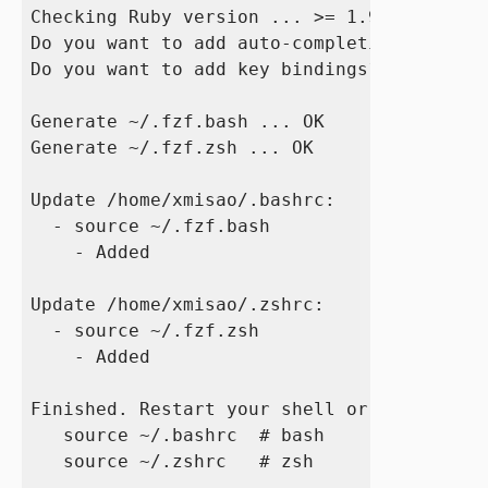
Checking Ruby version ... >= 1.9

Do you want to add auto-completion support
Do you want to add key bindings? ([y]/n) y

Generate ~/.fzf.bash ... OK

Generate ~/.fzf.zsh ... OK

Update /home/xmisao/.bashrc:

  - source ~/.fzf.bash

    - Added

Update /home/xmisao/.zshrc:

  - source ~/.fzf.zsh

    - Added

Finished. Restart your shell or reload con
   source ~/.bashrc  # bash

   source ~/.zshrc   # zsh
