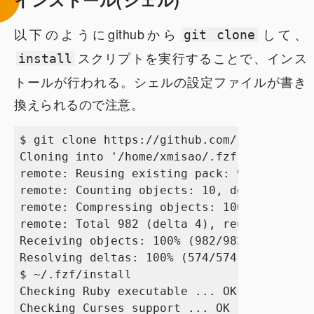
以下のようにgithubから
して、
git clone
スクリプトを実行することで、インス
install
トールが行われる。シェルの設定ファイルが書き
換えられるので注意。
$ git clone https://github.com/junegunn/fz
Cloning into '/home/xmisao/.fzf'...

remote: Reusing existing pack: 972, done.

remote: Counting objects: 10, done.

remote: Compressing objects: 100% (10/10),
remote: Total 982 (delta 4), reused 0 (del
Receiving objects: 100% (982/982), 271.17 
Resolving deltas: 100% (574/574), done.

$ ~/.fzf/install

Checking Ruby executable ... OK (/usr/bin/
Checking Curses support ... OK
