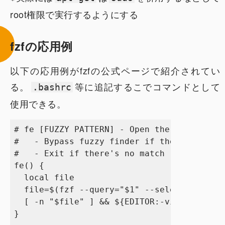
root権限で実行するようにする
fzfの応用例
以下の応用例がfzfの公式ページで紹介されてい
る。
等に追記するこでコマンドとして
.bashrc
使用できる。
# fe [FUZZY PATTERN] - Open the selected f
#   - Bypass fuzzy finder if there's only 
#   - Exit if there's no match (--exit-0)

fe() {

  local file

  file=$(fzf --query="$1" --select-1 --exi
  [ -n "$file" ] && ${EDITOR:-vim} "$file"

}
