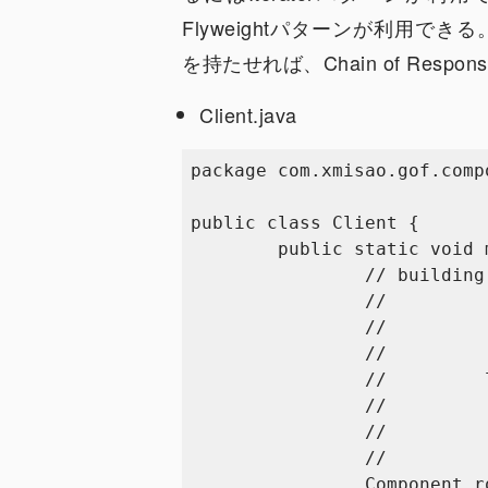
Flyweightパターンが利用
を持たせれば、Chain of Respo
Client.java
package com.xmisao.gof.compo
public class Client {

	public static void main(String[] args) {

		// building tree

		//

		//           root

		//           /  \

		//         leaf composite

		//                 /  \

		//              leaf  composite

		//

		Component root = new Composite();
