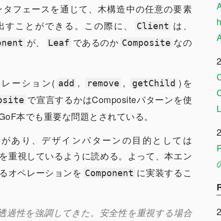
ンタフェースを通じて、木構造中の任意の要素
出すことができる。この際に、
は、
Client
が、
であるのか
なの
onent
Leaf
Composite
レーション(
,
,
)を
add
remove
getChild
で宣言するかはCompositeパターンを使
osite
GoF本でも重要な問題とされている。
載があり、デザインパターンの目的としては
を重視しているように読める。よって、本エン
るオペレーションを
に実装するこ
Component
透過性を強調してきた。安全性を重視する場合