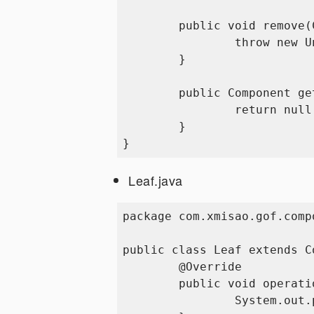
	public void remove(Component component){

		throw new UnsupportedOperationException();	

	}

	public Component getChild(int i){

		return null;

	}

Leaf.java
package com.xmisao.gof.compo
public class Leaf extends Co
	@Override

	public void operation() {

		System.out.println("This is Leaf.");
