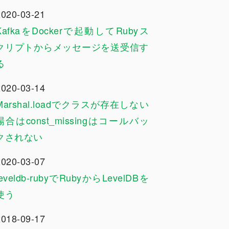
2020-03-21
KafkaをDockerで起動してRubyス
クリプトからメッセージを送受信す
る
2020-03-14
Marshal.loadでクラスが存在しない
場合はconst_missingはコールバッ
クされない
2020-03-07
leveldb-rubyでRubyからLevelDBを
使う
2018-09-17