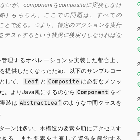
、componentをcompositeに変換しなけ
中略) もちろん、ここでの問題は、すべての
えないことである。つまり、特定のアクションを実行
をテストするという状況に後戻りしなければな
を管理するオペレーションを実装した都合上、
を提供したくなったため、以下のサンプルコー
として、
と
は必要なメソッ
Leaf
Composite
。よりJava風にするのなら
をイ
Component
ト実装は
のような中間クラスを
AbstractLeaf
。
するパターンは多い。木構造の要素を順にアクセスす
が利用できる。また要素を共有して資源を節約する