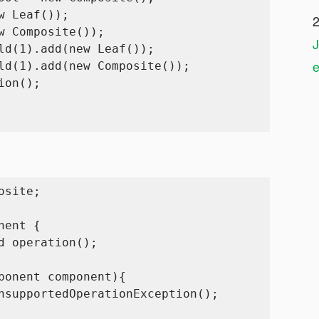
site;

ent {
