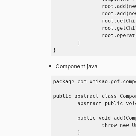
		root.add(new Leaf());

		root.add(new Composite());

		root.getChild(1).add(new Leaf());

		root.getChild(1).add(new Composite());

		root.operation();

	}

Component.java
package com.xmisao.gof.compo
public abstract class Compon
	abstract public void operation();

	public void add(Component component){

		throw new UnsupportedOperationException();

	}
