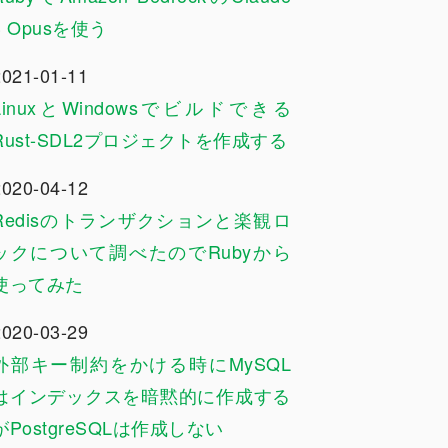
3 Opusを使う
2021-01-11
LinuxとWindowsでビルドできる
Rust-SDL2プロジェクトを作成する
2020-04-12
Redisのトランザクションと楽観ロ
ックについて調べたのでRubyから
使ってみた
2020-03-29
外部キー制約をかける時にMySQL
はインデックスを暗黙的に作成する
がPostgreSQLは作成しない