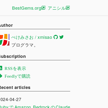
BestGems.org
アニシル
Author
ぺけみさお / xmisao
プログラマ。
Subscription
RSSを表示
Feedlyで購読
Recent articles
2024-04-27
RubyでAmazon BedrockのClaude