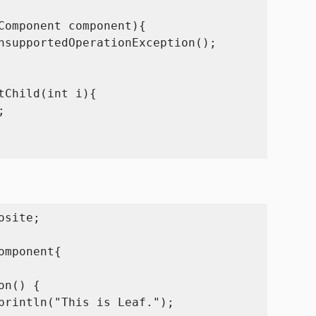
site;

mponent{
