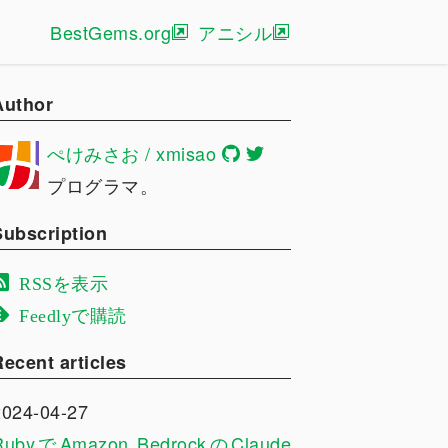
BestGems.org
アニシル
Author
ぺけみさお / xmisao
プログラマ。
Subscription
RSSを表示
Feedlyで購読
Recent articles
2024-04-27
RubyでAmazon BedrockのClaude