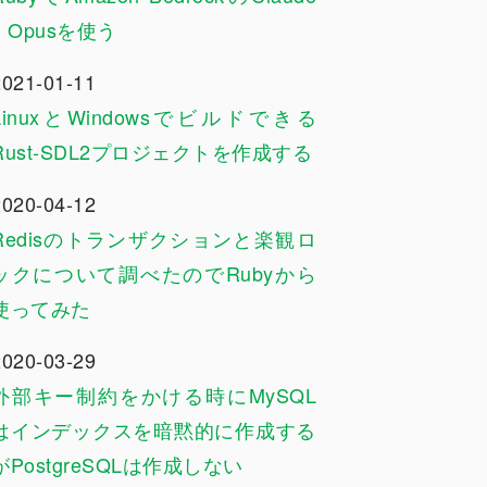
3 Opusを使う
2021-01-11
LinuxとWindowsでビルドできる
Rust-SDL2プロジェクトを作成する
2020-04-12
Redisのトランザクションと楽観ロ
ックについて調べたのでRubyから
使ってみた
2020-03-29
外部キー制約をかける時にMySQL
はインデックスを暗黙的に作成する
がPostgreSQLは作成しない