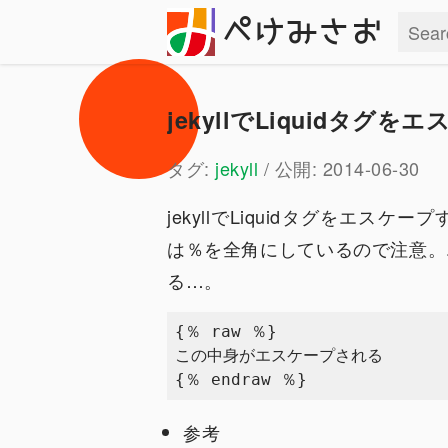
ぺけみさお
jekyllでLiquidタグ
タグ:
jekyll
/ 公開: 2014-06-30
jekyllでLiquidタグをエス
は％を全角にしているので注意。
る…。
{％ raw ％}

この中身がエスケープされる

参考