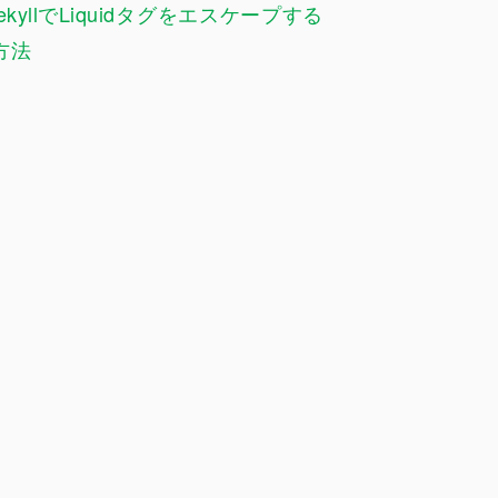
jekyllでLiquidタグをエスケープする
方法