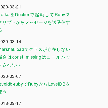
2020-03-21
KafkaをDockerで起動してRubyス
クリプトからメッセージを送受信す
る
2020-03-14
Marshal.loadでクラスが存在しない
場合はconst_missingはコールバッ
クされない
2020-03-07
leveldb-rubyでRubyからLevelDBを
使う
2018-09-17